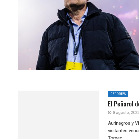
DEPORTES
El Peñarol 
8 agosto, 202
Aurinegros y V
visitantes ven
Torneo...