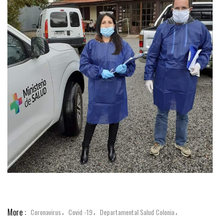
More :
Coronavirus
Covid -19
Departamental Salud Colonia
,
,
,