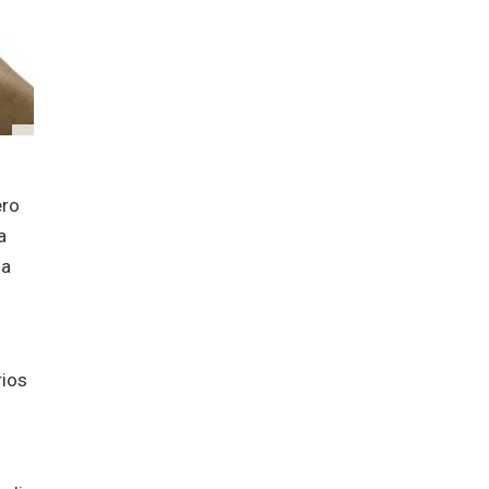
ero
a
ma
rios