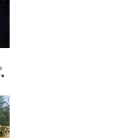
ió
rar