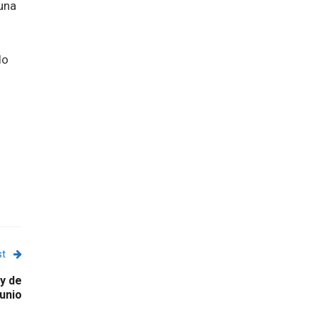
 una
do
st
ey de
junio