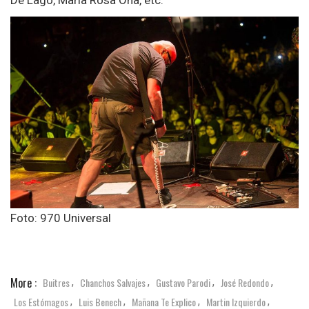
Foto: 970 Universal
More :
Buitres
Chanchos Salvajes
Gustavo Parodi
José Redondo
,
,
,
,
Los Estómagos
Luis Benech
Mañana Te Explico
Martin Izquierdo
,
,
,
,