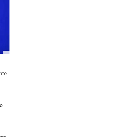
nte
ro