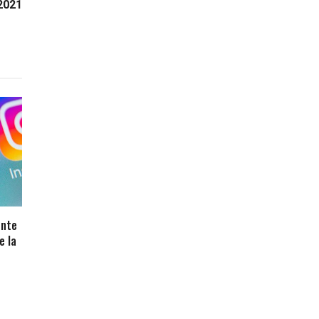
2021
ente
e la