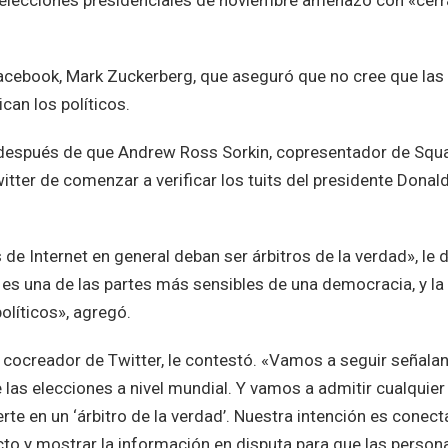
as elecciones presidenciales de noviembre amenazó con «cerr
acebook, Mark Zuckerberg, que aseguró que no cree que las
can los políticos.
 después de que Andrew Ross Sorkin, copresentador de Sq
itter de comenzar a verificar los tuits del presidente Donal
e Internet en general deban ser árbitros de la verdad», le d
o es una de las partes más sensibles de una democracia, y la
olíticos», agregó.
, cocreador de Twitter, le contestó. «Vamos a seguir señala
las elecciones a nivel mundial. Y vamos a admitir cualquier
e en un ‘árbitro de la verdad’. Nuestra intención es conect
cto y mostrar la información en disputa para que las person