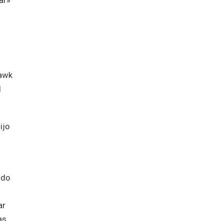
ar»
uawk
d
ijo
ndo
ar
as