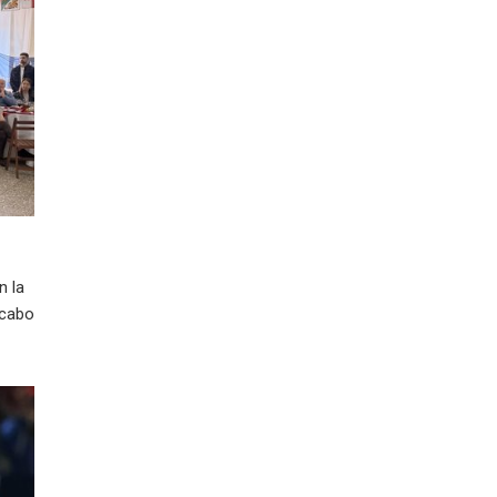
n la
 cabo