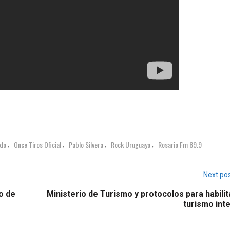
rdo
Once Tiros Oficial
Pablo Silvera
Rock Uruguayo
Rosario Fm 89.9
,
,
,
,
Next po
o de
Ministerio de Turismo y protocolos para habilit
turismo int