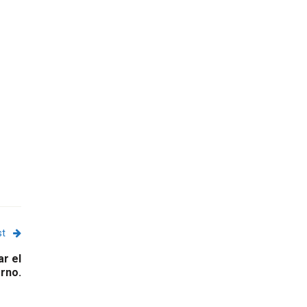
st
ar el
erno.