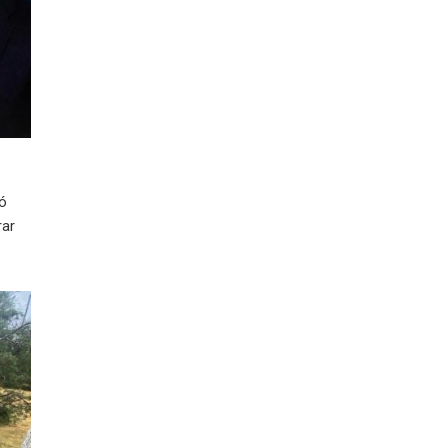
ió
rar