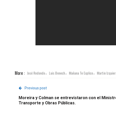
More :
José Redondo
Luis Benech
Mañana Te Explico
Martin Izquie
,
,
,
Previous post
Moreira y Colman se entrevistaron con el Ministr
Transporte y Obras Públicas.