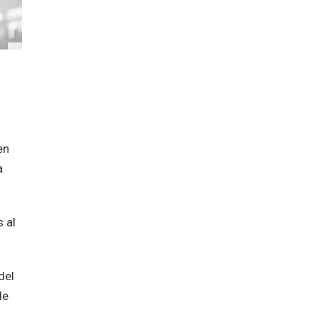
en
a
 al
del
de