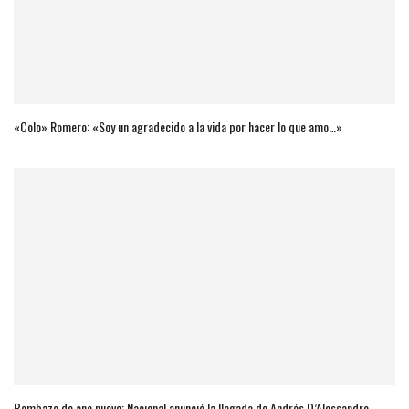
«Colo» Romero: «Soy un agradecido a la vida por hacer lo que amo…»
Bombazo de año nuevo: Nacional anunció la llegada de Andrés D’Alessandro