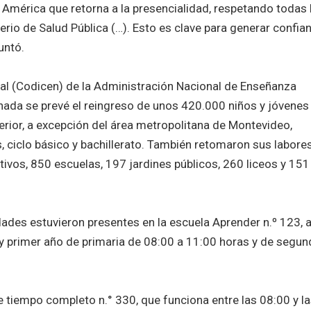
 América que retorna a la presencialidad, respetando todas 
erio de Salud Pública (…). Esto es clave para generar confia
untó.
ral (Codicen) de la Administración Nacional de Enseñanza
nada se prevé el reingreso de unos 420.000 niños y jóvenes
terior, a excepción del área metropolitana de Montevideo,
 ciclo básico y bachillerato. También retomaron sus labore
vos, 850 escuelas, 197 jardines públicos, 260 liceos y 151
ades estuvieron presentes en la escuela Aprender n.º 123, a
 y primer año de primaria de 08:00 a 11:00 horas y de segu
e tiempo completo n.° 330, que funciona entre las 08:00 y l