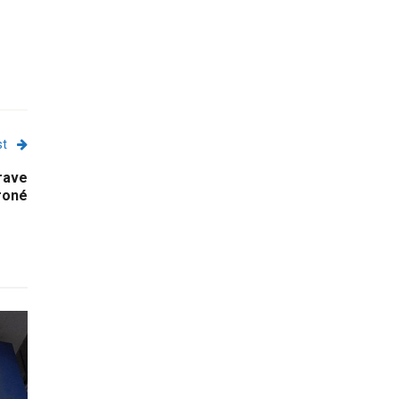
st
rave
eroné