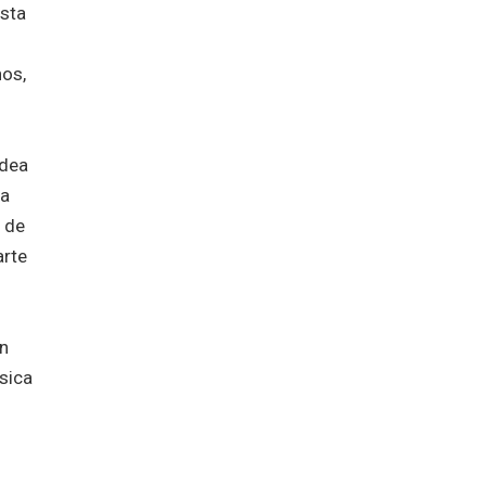
esta
nos,
Idea
ta
d de
arte
en
sica