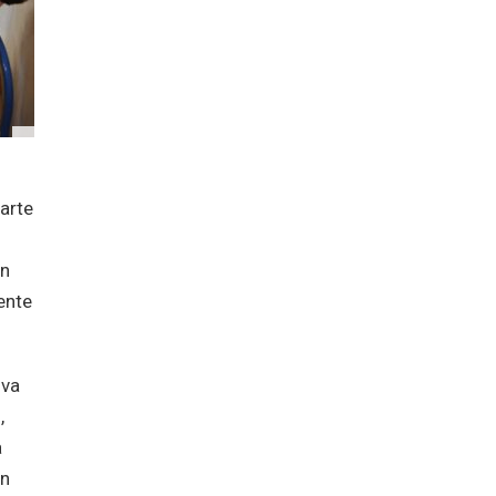
arte
en
ente
lva
,
a
en