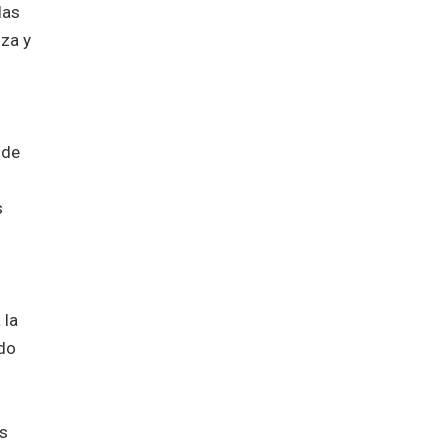
las
nza y
 de
s
 la
ndo
as