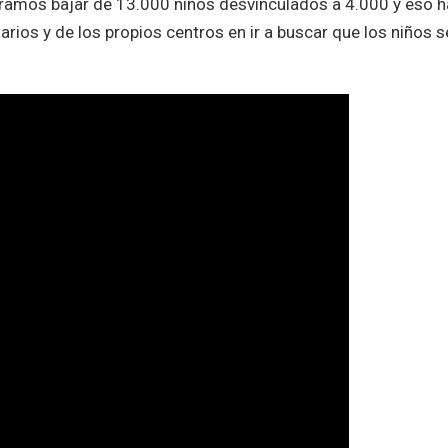
gramos bajar de 13.000 niños desvinculados a 4.000 y eso h
ios y de los propios centros en ir a buscar que los niños s