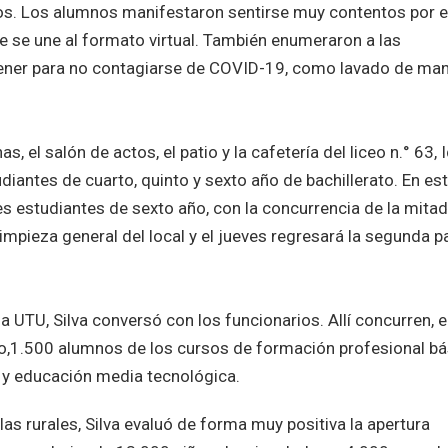
ños. Los alumnos manifestaron sentirse muy contentos por 
ue se une al formato virtual. También enumeraron a las
tener para no contagiarse de COVID-19, como lavado de ma
as, el salón de actos, el patio y la cafetería del liceo n.° 63, 
diantes de cuarto, quinto y sexto año de bachillerato. En es
es estudiantes de sexto año, con la concurrencia de la mita
limpieza general del local y el jueves regresará la segunda p
 la UTU, Silva conversó con los funcionarios. Allí concurren, 
no,1.500 alumnos de los cursos de formación profesional bá
, y educación media tecnológica.
elas rurales, Silva evaluó de forma muy positiva la apertura