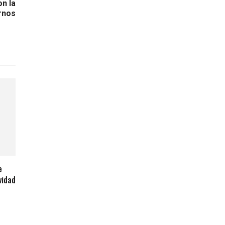
n la
rnos
e
vidad