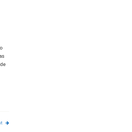
do
as
 de
st