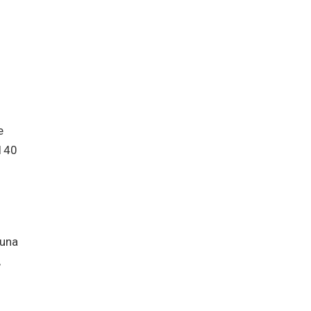
e
 140
 una
,