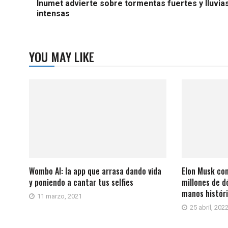
Inumet advierte sobre tormentas fuertes y lluvia
intensas
YOU MAY LIKE
Wombo AI: la app que arrasa dando vida
Elon Musk co
y poniendo a cantar tus selfies
millones de d
manos histór
11 marzo, 2021
25 abril, 202