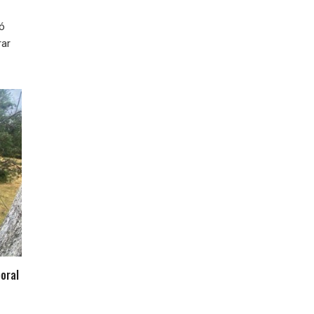
ió
rar
oral