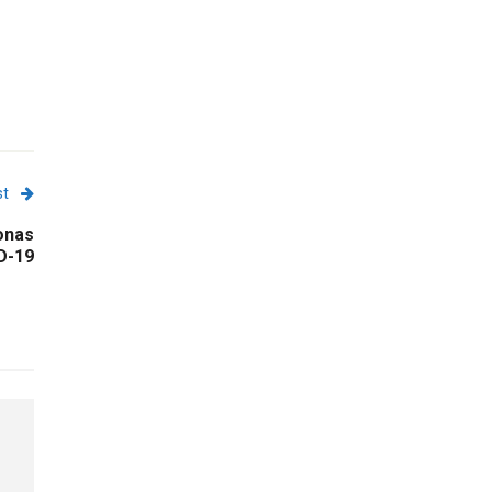
st
onas
D-19