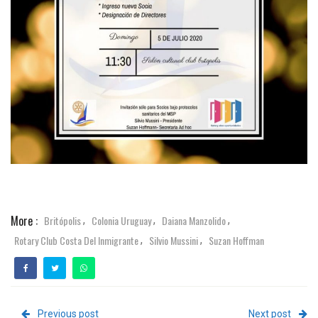
More :
Britópolis
Colonia Uruguay
Daiana Manzolido
,
,
,
Rotary Club Costa Del Inmigrante
Silvio Mussini
Suzan Hoffman
,
,
Previous post
Next post