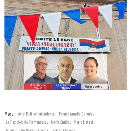
More :
Ariel Beltrán Intendente
Frente Amplio Colonia
,
,
La Paz Colonia Piamontesa
María Emilia
Mario Hetzel
,
,
,
Municipio de Nueva Helvecia
Wilson Miranda
,