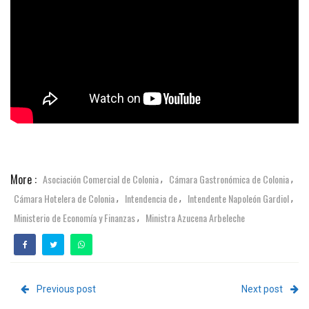
More :
Asociación Comercial de Colonia
Cámara Gastronómica de Colonia
,
,
Cámara Hotelera de Colonia
Intendencia de
Intendente Napoleón Gardiol
,
,
,
Ministerio de Economía y Finanzas
Ministra Azucena Arbeleche
,
Previous post
Next post