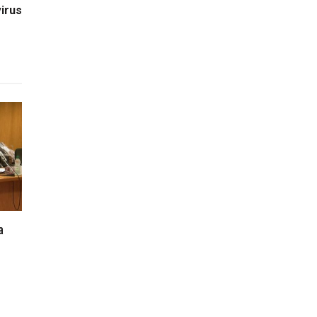
irus
a