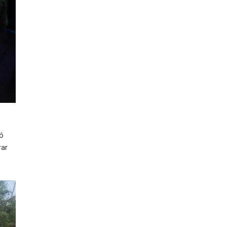
ió
rar