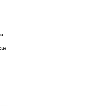
na
 que