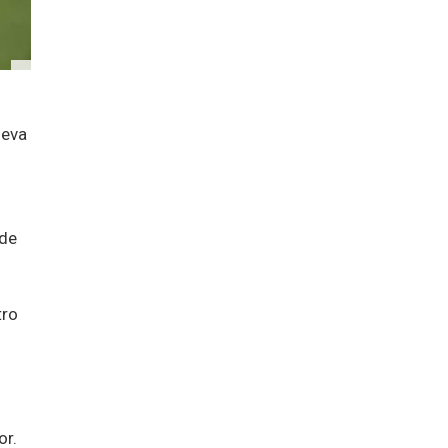
ueva
 de
tro
or.