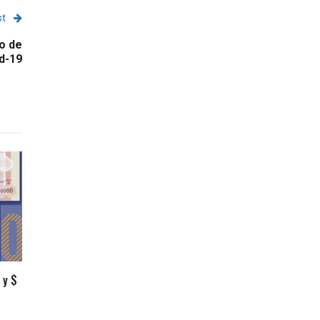
st
o de
d-19
 y $