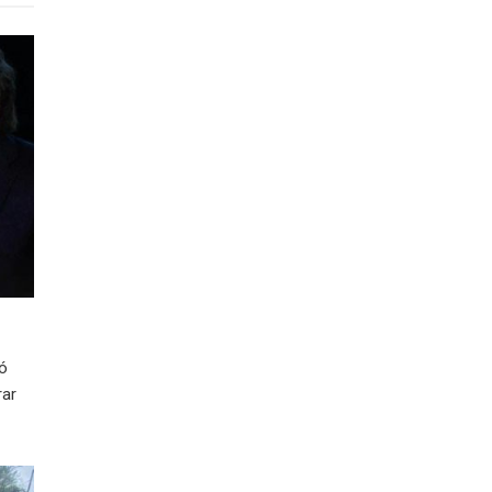
ió
rar