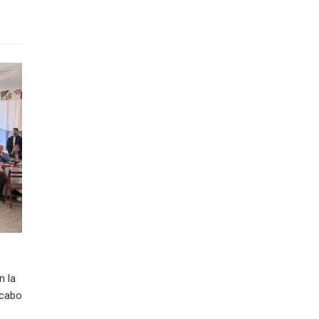
n la
 cabo