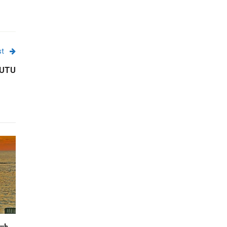
st
y UTU
lub