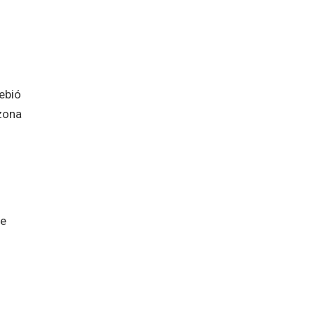
ebió
 zona
de