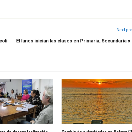
Next po
coli
El lunes inician las clases en Primaria, Secundaria 
eso de descentralización
Cambio de autoridades en Rotary C