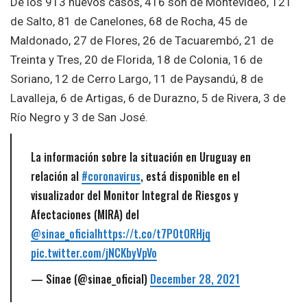
De los 913 nuevos casos, 416 son de Montevideo, 121
de Salto, 81 de Canelones, 68 de Rocha, 45 de
Maldonado, 27 de Flores, 26 de Tacuarembó, 21 de
Treinta y Tres, 20 de Florida, 18 de Colonia, 16 de
Soriano, 12 de Cerro Largo, 11 de Paysandú, 8 de
Lavalleja, 6 de Artigas, 6 de Durazno, 5 de Rivera, 3 de
Río Negro y 3 de San José.
La información sobre la situación en Uruguay en
relación al
#coronavirus
, está disponible en el
visualizador del Monitor Integral de Riesgos y
Afectaciones (MIRA) del
@sinae_oficial
https://t.co/t7P0tORHjq
pic.twitter.com/jNCKbyVpVo
— Sinae (@sinae_oficial)
December 28, 2021