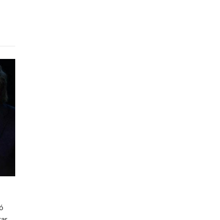
ió
rar