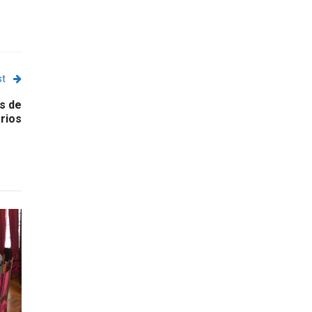
st
s de
rios