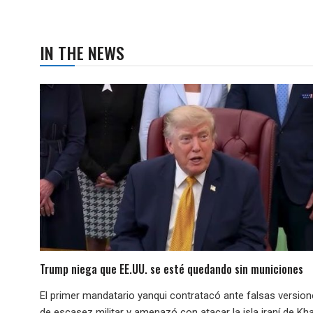
IN THE NEWS
Trump niega que EE.UU. se esté quedando sin municiones
El primer mandatario yanqui contratacó ante falsas versio
de escasez militar y amenazó con atacar la isla iraní de Kha