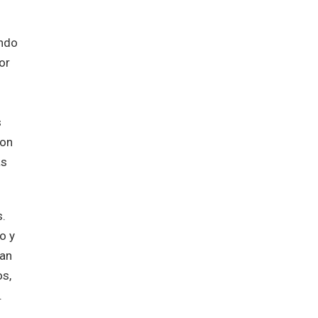
endo
or
s
con
as
s.
o y
ban
os,
​