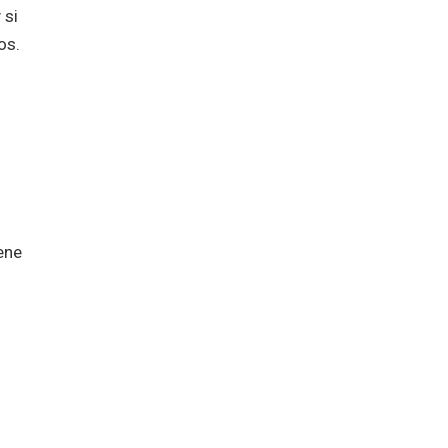
 si
os.
ene