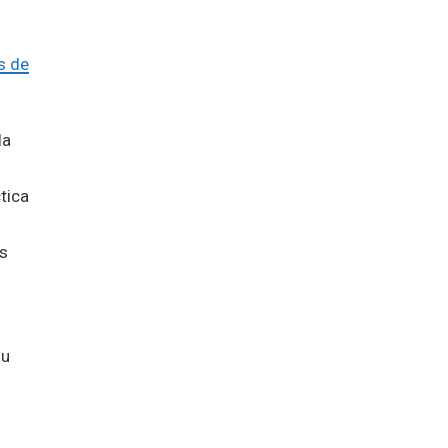
s de
la
tica
s
su