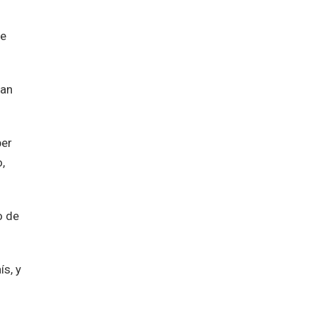
de
gan
ber
,
o de
s, y