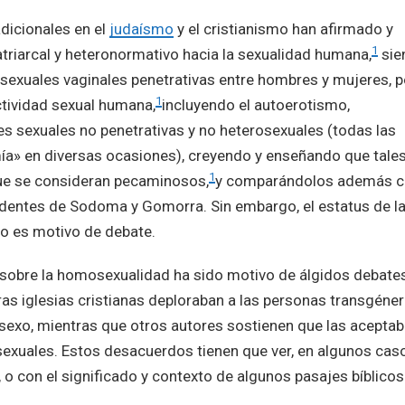
adicionales en el
judaísmo
y el cristianismo han afirmado y
1
riarcal y heteronormativo hacia la sexualidad humana,
​ si
 sexuales vaginales penetrativas entre hombres y mujeres, p
1
tividad sexual humana,
​incluyendo el autoerotismo,
ones sexuales no penetrativas y no heterosexuales (todas las
ía» en diversas ocasiones), creyendo y enseñando que tale
1
ue se consideran pecaminosos,
​y comparándolos además 
dentes de Sodoma y Gomorra.​ Sin embargo, el estatus de l
vo es motivo de debate.​
as sobre la homosexualidad ha sido motivo de álgidos debate
as iglesias cristianas deploraban a las personas transgéner
sexo, mientras que otros autores sostienen que las acepta
exuales. Estos desacuerdos tienen que ver, en algunos cas
o con el significado y contexto de algunos pasajes bíblicos.