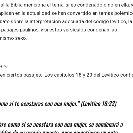
al la Biblia menciona el tema, si es condenado o no en ella, y
 aplican en la actualidad se han convertido en temas polémic
ate sobre la interpretación adecuada del código levítico, la
pasajes paulinos, y si estos versículos condenan las
 mismo sexo.
blia
en ciertos pasajes: ​Los capítulos 18 y 20 del Levítico conti
o si te acostaras con una mujer.” (Levítico 18:22)​
bre como si se acostara con una mujer, se condenará a
ables de su propia muerte, pues cometieron un acto