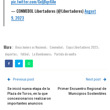
pic.twitter.com/GvJjBqc6An
— CONMEBOL Libertadores (@Libertadores)
August
9, 2023
More :
Boca Juniors vs Nacional
Conmebol
Copa Libertadores 2023
,
,
,
deportes
fútbol
La Bombonera
Partido de vuelta
,
,
,
Previous post
Next post
Se inició nueva etapa de la
Primer Encuentro Regional de
Plaza de Toros, en la que
Municipios Sostenibles
concesionarios realizaron
importantes anuncios