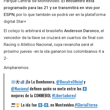
Parque Central de Montevideo.
El encuentro está
programado para las 21 y se transmitirá en vivo por
ESPN
, por lo que también se podrá ver en la plataforma
digital Star+
El cotejo lo arbitrará el brasileño
Anderson Daronco
, el
vencedor de la llave se cruzará en cuartos de final con
Racing o Atlético Nacional, cuya revancha será el
próximo jueves -en la ida ganaron los colombianos 4 a
2-.
Ampliaremos.
¡En La Bombonera,
@BocaJrsOficial
y
@Nacional
definen quién se mete entre los
mejores de la CONMEBOL
#Libertadores
!
La ida fue
-
, en Montevideo.
#GloriaEterna