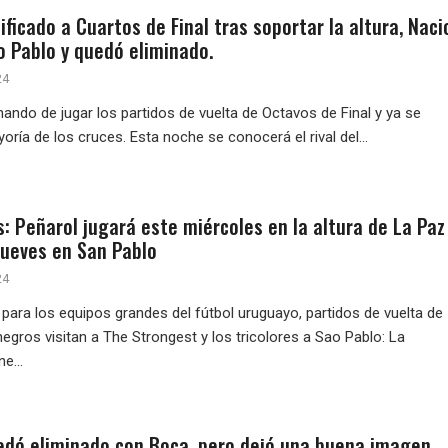
ificado a Cuartos de Final tras soportar la altura, Naci
o Pablo y quedó eliminado.
24
ando de jugar los partidos de vuelta de Octavos de Final y ya se
ría de los cruces. Esta noche se conocerá el rival del...
: Peñarol jugará este miércoles en la altura de La Paz
jueves en San Pablo
24
ara los equipos grandes del fútbol uruguayo, partidos de vuelta de
egros visitan a The Strongest y los tricolores a Sao Pablo: La
e...
edó eliminado con Boca, pero dejó una buena imagen.