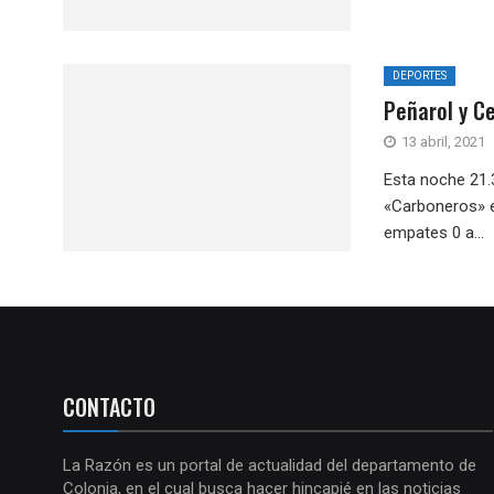
DEPORTES
Peñarol y C
13 abril, 2021
Esta noche 21.
«Carboneros» e
empates 0 a...
CONTACTO
La Razón es un portal de actualidad del departamento de
Colonia, en el cual busca hacer hincapié en las noticias