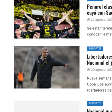
Peñarol clas
cayó con Sa
22 agosto, 20
Se están termin
conocen la mayo
DEPORTES
Libertadores
Nacional el 
20 agosto, 20
Nueva semana p
Copa. Los aurin
libertadores tien
DEPORTES
Nacional qu