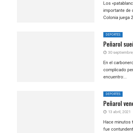
Los «patablanc
importante de d
Colonia juega 2
DEPORTES
Peñarol sueñ
30 septiembre
En el carbonero
complicado pero
encuentro:...
DEPORTES
Peñarol venc
13 abril, 2021
Hace minutos t
fue contundente