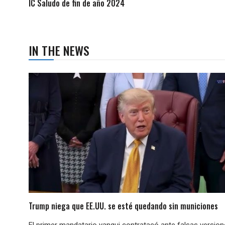
IC Saludo de fin de año 2024
IN THE NEWS
Trump niega que EE.UU. se esté quedando sin municiones
El primer mandatario yanqui contratacó ante falsas versio