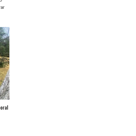
rar
oral