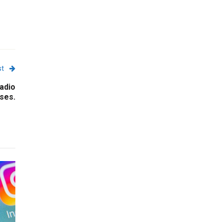
st
Radio
ses.