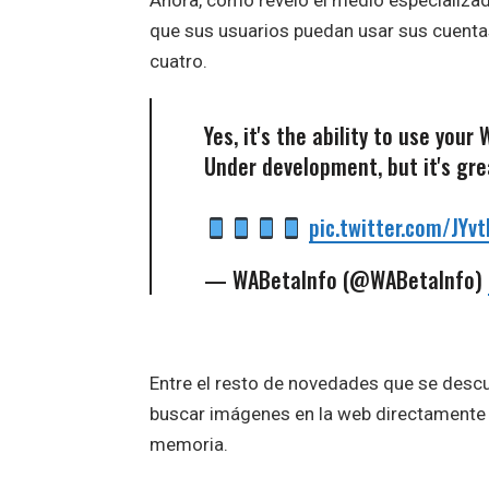
Ahora, como reveló el medio especializad
que sus usuarios puedan usar sus cuent
cuatro.
Yes, it's the ability to use yo
Under development, but it's gre
pic.twitter.com/JYv
— WABetaInfo (@WABetaInfo)
Entre el resto de novedades que se descub
buscar imágenes en la web directamente 
memoria.