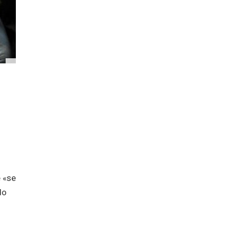
e «se
do