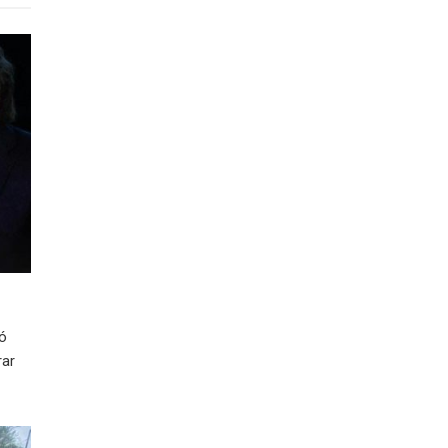
ió
rar