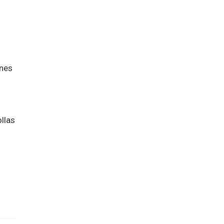
ones
llas