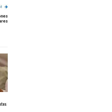
st
ones
ares
ntes