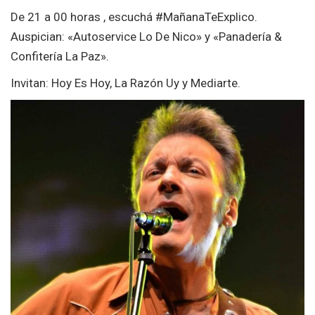
De 21 a 00 horas , escuchá #MañanaTeExplico.
Auspician: «Autoservice Lo De Nico» y «Panadería &
Confitería La Paz».
Invitan: Hoy Es Hoy, La Razón Uy y Mediarte.