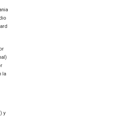
ania
dio
hard
or
nal)
or
 la
) y