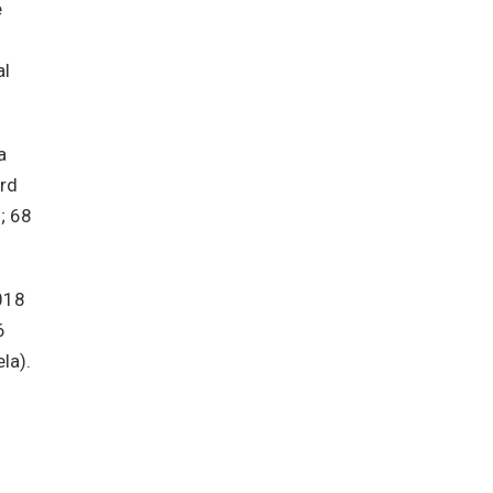
e
al
a
ord
; 68
018
6
la).