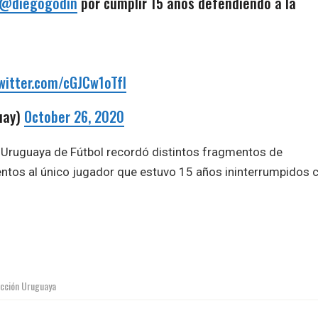
@diegogodin
por cumplir 15 años defendiendo a la
twitter.com/cGJCw1oTfI
uay)
October 26, 2020
 Uruguaya de Fútbol recordó distintos fragmentos de
entos al único jugador que estuvo 15 años ininterrumpidos 
ección Uruguaya