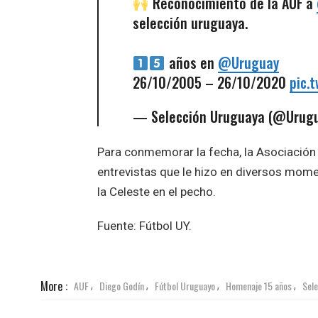
Reconocimiento de la AUF a
selección uruguaya.
años en
@Uruguay
26/10/2005 – 26/10/2020
pic.
— Selección Uruguaya (@Urug
Para conmemorar la fecha, la Asociación
entrevistas que le hizo en diversos mom
la Celeste en el pecho.
Fuente: Fútbol UY.
More :
AUF
Diego Godín
Fútbol Uruguayo
Homenaje 15 años
Sel
,
,
,
,