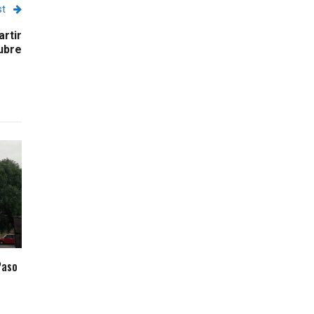
st
artir
ubre
Paso