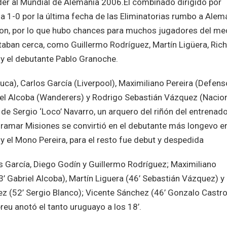
eder al Mundial de Alemania 2006.El combinado dirigido por
a 1-0 por la última fecha de las Eliminatorias rumbo a Alem
aron, por lo que hubo chances para muchos jugadores del me
staban cerca, como Guillermo Rodríguez, Martín Ligüera, Ric
y el debutante Pablo Granoche.
ca), Carlos García (Liverpool), Maximiliano Pereira (Defens
briel Alcoba (Wanderers) y Rodrigo Sebastián Vázquez (Nacio
de Sergio ‘Loco’ Navarro, un arquero del riñón del entrenad
ramar Misiones se convirtió en el debutante más longevo en
 y el Mono Pereira, para el resto fue debut y despedida
 García, Diego Godín y Guillermo Rodríguez; Maximiliano
3’ Gabriel Alcoba), Martín Liguera (46’ Sebastián Vázquez) y
ez (52’ Sergio Blanco); Vicente Sánchez (46’ Gonzalo Castro
eu anotó el tanto uruguayo a los 18’.