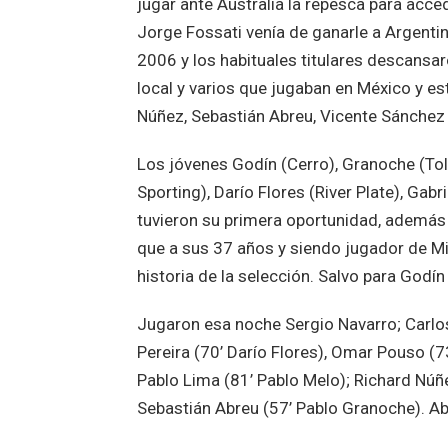
jugar ante Australia la repesca para acc
Jorge Fossati venía de ganarle a Argentin
2006 y los habituales titulares descans
local y varios que jugaban en México y e
Núñez, Sebastián Abreu, Vicente Sánchez 
Los jóvenes Godín (Cerro), Granoche (Tolu
Sporting), Darío Flores (River Plate), Ga
tuvieron su primera oportunidad, además 
que a sus 37 años y siendo jugador de Mi
historia de la selección. Salvo para Godín
Jugaron esa noche Sergio Navarro; Carlos
Pereira (70’ Darío Flores), Omar Pouso (7
Pablo Lima (81’ Pablo Melo); Richard Núñ
Sebastián Abreu (57’ Pablo Granoche). Abr