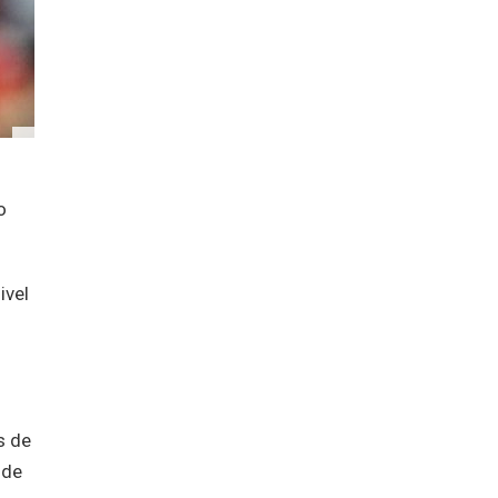
o
ivel
o
s de
 de