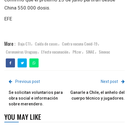
China 550.000 dosis.
EFE
More :
Baja CTI
Caída de casos
Contra vacuna Covid-19
,
,
,
Coronavirus Uruguay
Efecto vacunación
Pfizer
SINAE
Sinovac
,
,
,
,
Previous post
Next post
Se solicitan voluntarios para
Ganarle a Chile, el anhelo del
obra social e información
cuerpo técnico y jugadores.
sobre merendero.
YOU MAY LIKE