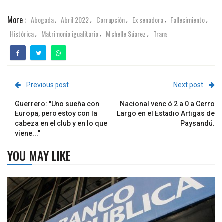
More :
Abogada
Abril 2022
Corrupción
Ex senadora
Fallecimiento
,
,
,
,
,
Histórica
Matrimonio igualitario
Michelle Súarez
Trans
,
,
,
Previous post
Next post
Guerrero: "Uno sueña con
Nacional venció 2 a 0 a Cerro
Europa, pero estoy con la
Largo en el Estadio Artigas de
cabeza en el club y en lo que
Paysandú.
viene..."
YOU MAY LIKE