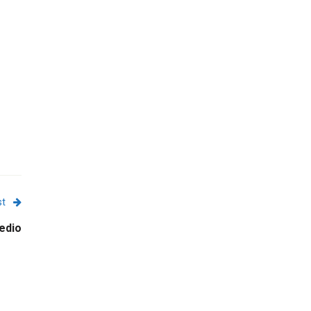
st
edio