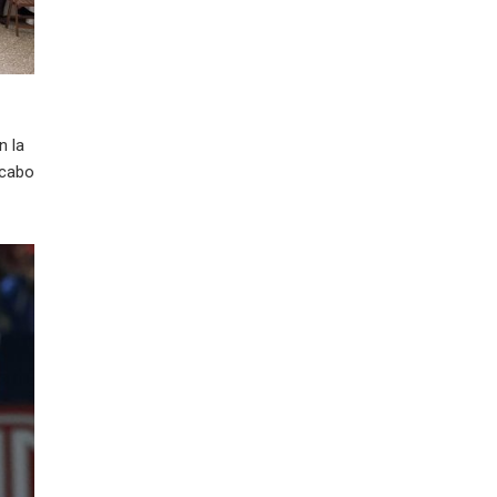
n la
 cabo