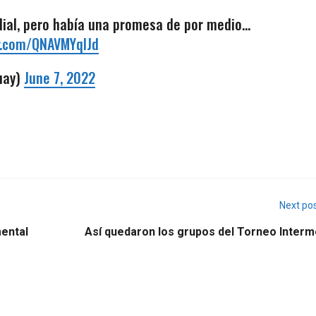
undial, pero había una promesa de por medio…
er.com/QNAVMYqIJd
uay)
June 7, 2022
Next po
ental
Así quedaron los grupos del Torneo Interm