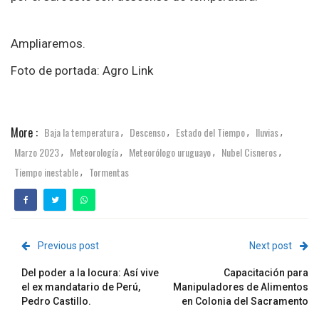
Ampliaremos.
Foto de portada: Agro Link
More :
Baja la temperatura
Descenso
Estado del Tiempo
lluvias
,
,
,
,
Marzo 2023
Meteorología
Meteorólogo uruguayo
Nubel Cisneros
,
,
,
,
Tiempo inestable
Tormentas
,
Previous post
Next post
Del poder a la locura: Así vive
Capacitación para
el ex mandatario de Perú,
Manipuladores de Alimentos
Pedro Castillo.
en Colonia del Sacramento