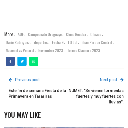
More :
AUF
Campeonato Uruguayo
Chino Recoba
Clasico
,
,
,
,
Darío Rodriguez
deportes
Fecha 9
fútbol
Gran Parque Central
,
,
,
,
,
Nacional vs Peñarol
Noviembre 2023
Torneo Clausura 2023
,
,
Previous post
Next post
Este fin de semana Fiesta de la
INUMET: "Se vienen tormentas
Primavera en Tarariras
fuertes y muy fuertes con
lluvias".
YOU MAY LIKE