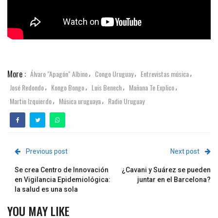
More :
Álvaro "Apagón" Albino
Congo Uruguay
Entrevistas música
,
,
,
José Redondo
Kongo Bongo
Luis Benech
Mañana Te Explico
,
,
,
,
Martin Izquierdo
Música uruguaya
Radio Uruguay
,
,
Previous post
Next post
Se crea Centro de Innovación
¿Cavani y Suárez se pueden
en Vigilancia Epidemiológica:
juntar en el Barcelona?
la salud es una sola
YOU MAY LIKE