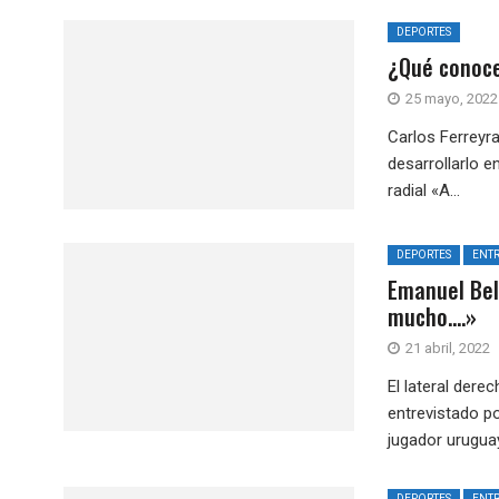
DEPORTES
¿Qué conoce
25 mayo, 2022
Carlos Ferreyr
desarrollarlo e
radial «A...
DEPORTES
ENTR
Emanuel Belt
mucho….»
21 abril, 2022
El lateral dere
entrevistado p
jugador uruguay
DEPORTES
ENTR