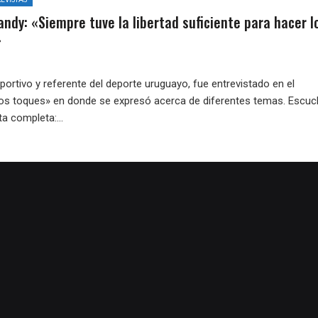
ndy: «Siempre tuve la libertad suficiente para hacer l
»
eportivo y referente del deporte uruguayo, fue entrevistado en el
s toques» en donde se expresó acerca de diferentes temas. Escuc
ta completa:...