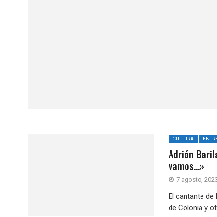
CULTURA
ENTRE
Adrián Bari
vamos…»
7 agosto, 202
El cantante de
de Colonia y o