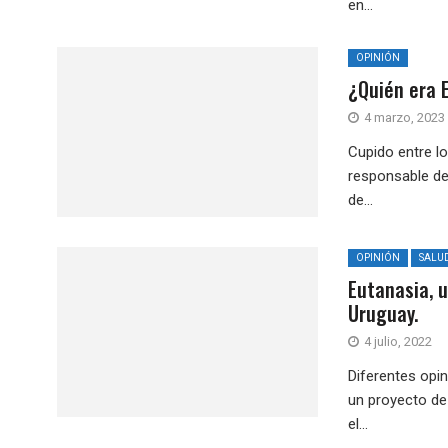
en...
OPINIÓN
¿Quién era 
4 marzo, 2023
Cupido entre lo
responsable de
de...
OPINIÓN
SALU
Eutanasia, 
Uruguay.
4 julio, 2022
Diferentes opin
un proyecto de 
el...