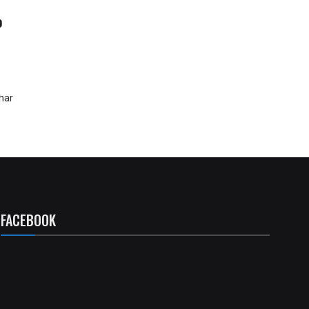
o
har
FACEBOOK