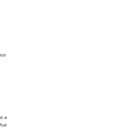
ios
an a
 fue