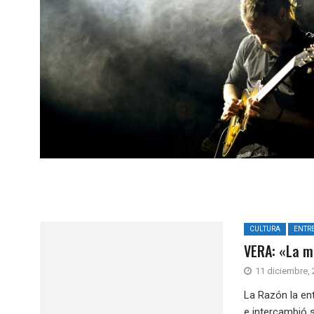
CULTURA
ENTRE
VERA: «La 
11 diciembre,
La Razón la ent
e intercambió s