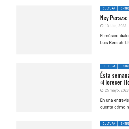
CULTURA
ENTRE
Ney Peraza:
13 julio, 2023
El músico dial
Luis Benech. LR
CULTURA
ENTRE
Ésta semana
«Florecer Fl
25 mayo, 2023
En una entrevi
cuenta cómo na
CULTURA
ENTRE