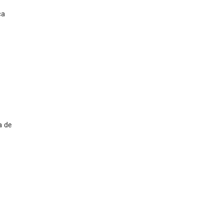
ca
a de