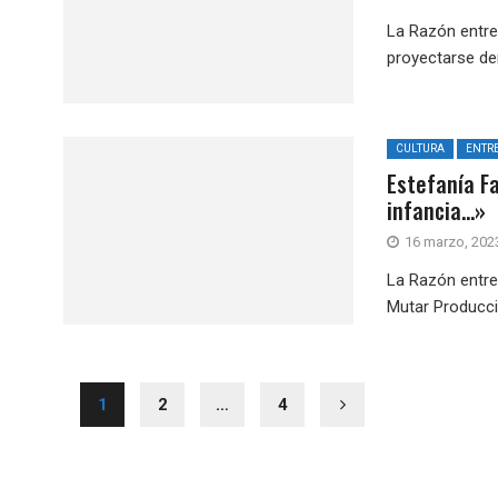
La Razón entre
proyectarse den
CULTURA
ENTRE
Estefanía F
infancia…»
16 marzo, 202
La Razón entrev
Mutar Producci
1
2
…
4