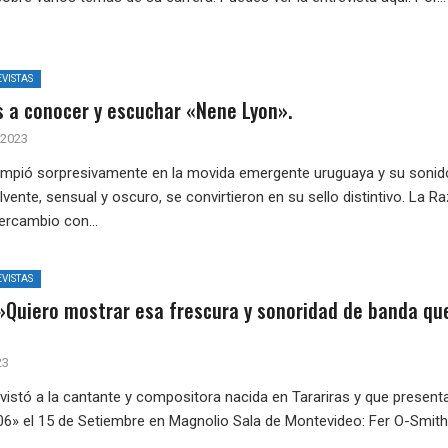
VISTAS
s a conocer y escuchar «Nene Lyon».
 2023
rrumpió sorpresivamente en la movida emergente uruguaya y su sonid
lvente, sensual y oscuro, se convirtieron en su sello distintivo. La R
ercambio con...
VISTAS
»Quiero mostrar esa frescura y sonoridad de banda qu
23
vistó a la cantante y compositora nacida en Tarariras y que present
06» el 15 de Setiembre en Magnolio Sala de Montevideo: Fer O-Smith.